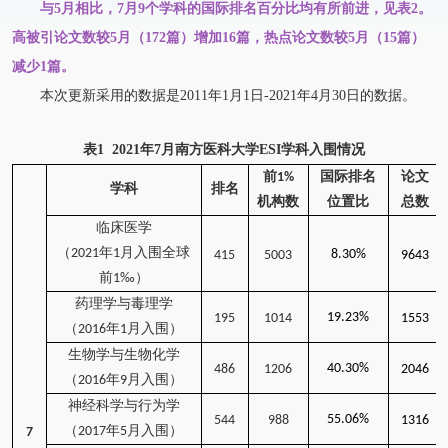
与5月相比，7月9个学科的国际排名百分比均有所前进，见表2。
高被引论文数较5月（172篇）增加16篇，热点论文数较5月（15篇）
减少1篇。
本次更新采用的数据是2011年1月1日-2021年4月30日的数据。
表1 2021年7月南方医科大学ESI学科入围情况
前1%
国际排名
论文
学科
排名
机构数
位置比
总数
临床医学
（2021年1月入围全球
8.30%
415
5003
9643
前1‰）
药理学与毒理学
19.23%
195
1014
1553
（2016年1月入围）
生物学与生物化学
40.30%
486
1206
2046
（2016年9月入围）
神经科学与行为学
55.06%
544
988
1316
（2017年5月入围）
7