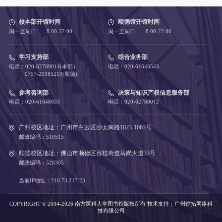
校本部开馆时间
顺德馆开馆时间
周一至周日 8:00-22:00
周一至周日 8:00-22:00
学习支持部
综合业务部
电话：020-62789014(本部）
电话：020-61648543
0757-29985219(顺德)
参考咨询部
决策与知识产权信息服务部
电话：020-61648053
电话：020-62789012
广州校区地址：广州市白云区沙太南路1023-1063号
邮政编码：510515
顺德校区地址：佛山市顺德区容桂街道马岗大道33号
邮政编码：528305
当前IP地址：216.73.217.23
COPYRIGHT © 2004-2026 南方医科大学图书馆版权所有
技术支持：
广州镭拓网络科
技有限公司