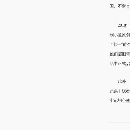
国、不懈奋
2018
年
刘小童原创
“七一”前
他们眉眼
品中正式启
此外，在
员集中观看
牢记初心使