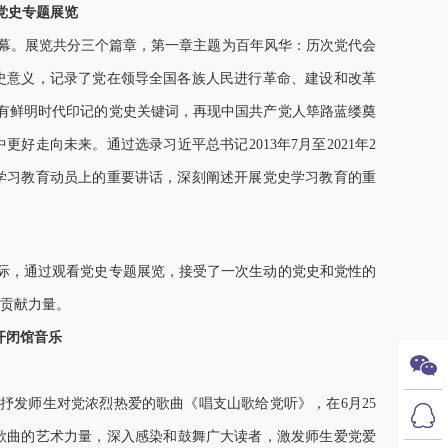
”党史专题展览
厅开幕。展览共分三个篇章，第一章主题为百年风华：历次党代会
史意义，记录了党在领导全国各族人民进行革命、建设和改革
具有鲜明时代印记的党史关键词，再现中国共产党人筚路蓝缕奠
走向未来。通过选录习近平总书记2013年7月至2021年2
学习教育动员上的重要讲话，深刻阐述开展党史学习教育的重
际，通过观看党史专题展览，接受了一次生动的党史和党性的
贡献力量。
开闭馆音乐
发师生对党浓烈热爱的歌曲《唱支山歌给党听》，在6月25
歌曲的艺术力量，深入感染和鼓舞广大读者，激发师生爱党爱