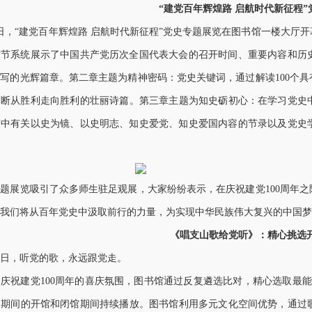
“建党百年辉煌路 启航时代新征程
0日，“建党百年辉煌路 启航时代新征程”党史专题展览在图书馆一楼大
章节系统展示了中国共产党历次全国代表大会的召开时间、重要内容和历
写的光辉篇章。第二章主题为精神密码：党史关键词，通过解读100个
断从胜利走向胜利的壮丽诗篇。第三章主题为知史砺初心：在学习党史中更好
稿中有关以史为镜、以史明志、知史爱党、知史爱国内容的节录以及党史
展览吸引了众多师生驻足观展，大家纷纷表示，在庆祝建党100周年之
我们将从百年党史中汲取前行的力量，为实现中华民族伟大复兴的中国梦
《唱支山歌给党听》：精心挑选
，听党的歌，永远跟党走。
建党100周年的喜庆氛围，图书馆通过反复遴选比对，精心选取最能抒
日期间的开馆和闭馆期间持续播放。图书馆利用多元文化空间优势，通过