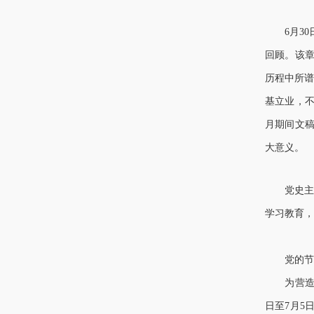
6
月3
回顾。该
历程中所谱
基立业，不
月期间文
大意义。
党史主题
学习教育，
党的节日
为营造庆祝
日至7月5