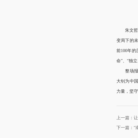
朱文哲
变局下的未
前100年
命”、“独
整场
大钊为中
力量，坚守
上一篇：让图
下一篇：“