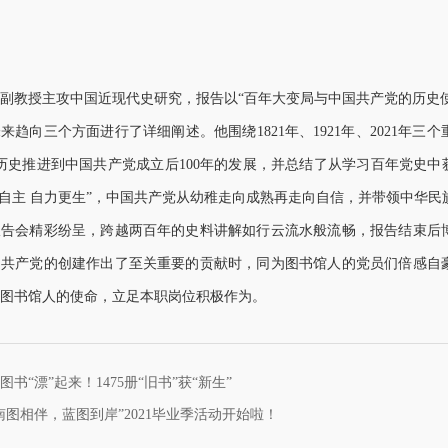
副教授主攻中国近现代史研究，报告以“百年大变局与中国共产党的历史
来趋向三个方面进行了详细阐述。他围绕1821年、1921年、2021
的历史推进到中国共产党成立后100年的发展，并总结了从学习百年党史中
立自主 自力更生”，中国共产党从幼稚走向成熟再走向自信，并带领中华民
报告会精彩纷呈，跨越两百年的史料讲解如行云流水般流畅，报告结束后
国共产党的创建作出了至关重要的贡献时，同为图书馆人的党员们倍感自
图书馆人的使命，立足本职岗位积极作为。
书“漂”起来！1475册“旧书”获“新生”
南图相伴，蓝图到岸”2021毕业季活动开始啦！