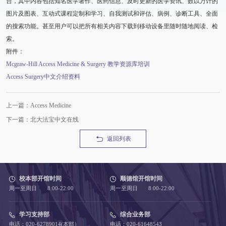
台，其中内容包括知名医学著作、医药信息、及时更新的医学资讯、数以万计的
图片及图表、互动式课程定制和学习、自我测试和评估、病例、诊断工具、全面
的搜索功能。甚至用户可以把所有相关内容下载到移动设备里随时随地阅读、检
索。
附件：
Mcgraw-Hill Access Medicine & Surgery 教学资源库培训
Access Surgery中文介绍资料
上一篇：Access Medicine
下一篇：北大法宝中文在线
返回列表
校本部开馆时间
顺德馆开馆时间
周一至周日 8:00-22:00
周一至周日 8:00-22:00
学习支持部
综合业务部
电话：020-62789014(本部）
电话：020-61648543