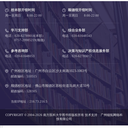
校本部开馆时间
顺德馆开馆时间
周一至周日 8:00-22:00
周一至周日 8:00-22:00
学习支持部
综合业务部
电话：020-62789014(本部）
电话：020-61648543
0757-29985219(顺德)
参考咨询部
决策与知识产权信息服务部
电话：020-61648053
电话：020-62789012
广州校区地址：广州市白云区沙太南路1023-1063号
邮政编码：510515
顺德校区地址：佛山市顺德区容桂街道马岗大道33号
邮政编码：528305
当前IP地址：216.73.216.5
COPYRIGHT © 2004-2026 南方医科大学图书馆版权所有
技术支持：
广州镭拓网络科
技有限公司
//
//