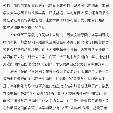
资料，所以假期她喜欢来图书馆看书查资料。谈及图书馆印象，李同
学认为学校图书馆馆藏丰富、环境舒适，学习氛围浓厚，还有图书馆
微信公众号的培训微视频，让她学到了很多有益于大创项目的知识，
非常感谢图书馆提供的帮助。
2018级医工学院的何同学来自河北，因为疫情原因，本学期返校
时间不长，加之刚刚从顺德校区回迁至校本部，因此他想利用暑假留
校机会尽快熟悉新环境。他认为图书馆暑期开馆，为留校学子提供了
学习的好去处。对于医工学生而言，大三是非常关键的一年，他想利
用这段时间在图书馆好好“充电”，尽快找到自己努力的目标和方向。
法医学院的张曼婷同学在总服务台协助老师值班和巡查，是一名
参与假期值班的图书馆学生助理。得知图书馆暑期学生助理严重不
足，今年刚刚考取本校研究生的她主动报名参加暑期值班工作。谈及
在图书馆担任2年学生助理的经历，她认为较好的时间管理能力让她
能够平衡好学习与助理工作之间的关系，在工作中也收获了老师的关
心和助理之间的友谊，本学期至少有3名图书馆学生助理一起携手考