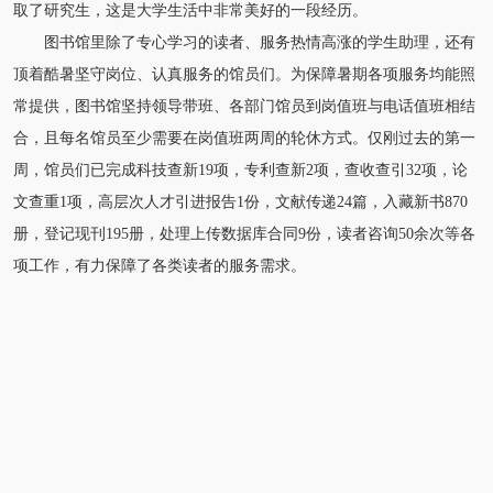
取了研究生，这是大学生活中非常美好的一段经历。
图书馆里除了专心学习的读者、服务热情高涨的学生助理，还有
顶着酷暑坚守岗位、认真服务的馆员们。为保障暑期各项服务均能照
常提供，图书馆坚持领导带班、各部门馆员到岗值班与电话值班相结
合，且每名馆员至少需要在岗值班两周的轮休方式。仅刚过去的第一
周，馆员们已完成科技查新19项，专利查新2项，查收查引32项，论
文查重1项，高层次人才引进报告1份，文献传递24篇，入藏新书870
册，登记现刊195册，处理上传数据库合同9份，读者咨询50余次等各
项工作，有力保障了各类读者的服务需求。