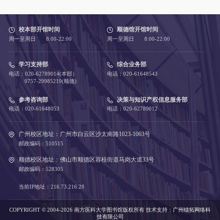
校本部开馆时间
顺德馆开馆时间
周一至周日 8:00-22:00
周一至周日 8:00-22:00
学习支持部
综合业务部
电话：020-62789014(本部）
电话：020-61648543
0757-29985219(顺德)
参考咨询部
决策与知识产权信息服务部
电话：020-61648053
电话：020-62789012
广州校区地址：广州市白云区沙太南路1023-1063号
邮政编码：510515
顺德校区地址：佛山市顺德区容桂街道马岗大道33号
邮政编码：528305
当前IP地址：216.73.216.28
COPYRIGHT © 2004-2026 南方医科大学图书馆版权所有
技术支持：
广州镭拓网络科
技有限公司