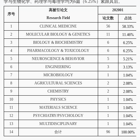
学与生物化学、药理学与毒理学均为6篇（6.25%）紧跟其后。
高被引论文
202001
序号
Research Field
论文数
占比
1
CLINICAL MEDICINE
56
58.33%
2
MOLECULAR BIOLOGY & GENETICS
11
11.46%
3
BIOLOGY & BIOCHEMISTRY
6
6.25%
4
PHARMACOLOGY & TOXICOLOGY
6
6.25%
5
NEUROSCIENCE & BEHAVIOR
5
5.21%
6
ENGINEERING
3
3.13%
7
MICROBIOLOGY
1
1.04%
8
AGRICULTURAL SCIENCES
2
2.08%
9
CHEMISTRY
2
2.08%
10
PHYSICS
1
1.04%
11
MATERIALS SCIENCE
1
1.04%
12
PSYCHIATRY/PSYCHOLOGY
1
1.04%
13
MULTIDISCIPLINARY
1
1.04%
14
合计
96
100.00%