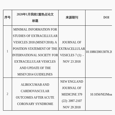
2020
年1月我校2篇热点论文
序号
来源期刊
DOI
标题
MINIMAL INFORMATION FOR
STUDIES OF EXTRACELLULAR
VESICLES 2018 (MISEV2018): A
JOURNAL OF
POSITION STATEMENT OF THE
EXTRACELLULAR
1
10.1080/20013078.201
INTERNATIONAL SOCIETY FOR
VESICLES 7 (1): -
EXTRACELLULAR VESICLES
NOV 23 2018
AND UPDATE OF THE
MISEV2014 GUIDELINES
NEW ENGLAND
ALIROCUMAB AND
JOURNAL OF
CARDIOVASCULAR
2
MEDICINE 379
10.1056/NEJMoa1
OUTCOMES AFTER ACUTE
(22): 2097-2107
CORONARY SYNDROME
NOV 29 2018