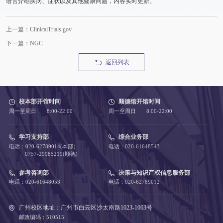
语言介绍疾病、症状以及其他健康问题，内容实时更新。
上一篇：ClinicalTrials.gov
下一篇：NGC
返回列表
校本部开馆时间
顺德馆开馆时间
周一至周日 8:00-22:00
周一至周日 8:00-22:00
学习支持部
综合业务部
电话：020-62789014(本部）
电话：020-61648543
0757-29985219(顺德)
参考咨询部
决策与知识产权信息服务部
电话：020-61648053
电话：020-62789012
广州校区地址：广州市白云区沙太南路1023-1063号
邮政编码：510515