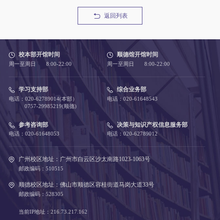
返回列表
校本部开馆时间
顺德馆开馆时间
周一至周日 8:00-22:00
周一至周日 8:00-22:00
学习支持部
综合业务部
电话：020-62789014(本部）
电话：020-61648543
0757-29985219(顺德)
参考咨询部
决策与知识产权信息服务部
电话：020-61648053
电话：020-62789012
广州校区地址：广州市白云区沙太南路1023-1063号
邮政编码：510515
顺德校区地址：佛山市顺德区容桂街道马岗大道33号
邮政编码：528305
当前IP地址：216.73.217.162