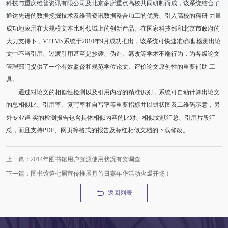
科技与重庆维普资讯有限公司及北京多所重点高校共同研制而成，该系统结合了
通达先进的数据挖掘技术及维普资讯数据整合加工的优势、引入高校的科研 力量
成功地应用在大规模文本比对领域上的创新产品。在国家科技部和北京市政府的
大力支持下，VTTMS系统于2010年9月成功推出，该系统可快速准确地 检测出论
文中不当引用、过渡引用甚至是抄袭、伪造、篡改等学术不端行为，为各级论文
管理部门提供了一个有效监督和规范学位论文、评价论文原创性的重要辅助 工
具。
通过对论文的相似性检测以及引用内容的精准识别，系统可自动计算出论文
的总相似比、引用率、复写率和自写率等重要指标并以饼状图及二维码示意，另
外专业详 实的检测报告包含具体相似内容的比对、相似文献汇总、引用片段汇
总，而且支持PDF、网页等格式的报告及标红相似文档的下载修改。
上一篇：2014年图书馆用户资源使用状况有奖调查
下一篇：图书馆第七届宣传推展月首日嘉年华活动火爆开场！
返回列表