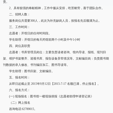
责。
2、具有较强的奉献精神，工作中服从安排，吃苦耐劳，善于团队合作。
二、招聘人数：
服务岗位共需要300人，此次为补充缺岗人员，按报名先后额满为止。
三、工作时间：
志愿者：开馆日的任何时间段。
学生助理：开馆日的每天闭馆前两个小时及中午1小时
四、岗位及职责
志愿者：书库管理员岗位：主要负责读者咨询、馆内导读、报纸、现刊归
架、维护书架整齐、巡视书库、报告设备异常情况等。文献编目岗：负责图书期
刊数据的录入修改、书刊编目加工、图书导读等。
学生助理：图书归架、文献编目。
五、报名时间：
从即日起截止至 2015年9月12日【2015-7-17 名额已满，停止报名】。
六、报名方式：
(一) 现场报名：图书馆一楼现场填报《志愿者助理申请登记表》
（二）网上报名
咨询电话:62789015。