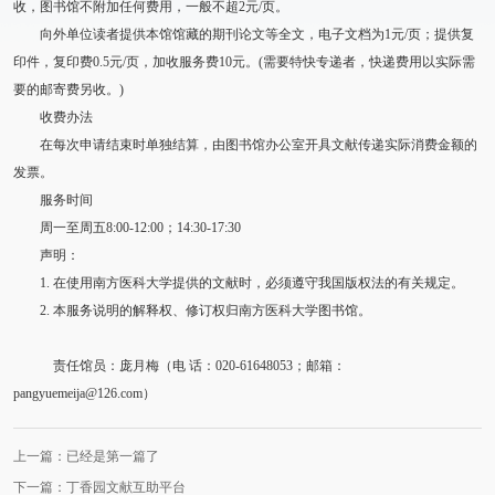
收，图书馆不附加任何费用，一般不超2元/页。
向外单位读者提供本馆馆藏的期刊论文等全文，电子文档为1元/页；提供复
印件，复印费0.5元/页，加收服务费10元。(需要特快专递者，快递费用以实际需
要的邮寄费另收。)
收费办法
在每次申请结束时单独结算，由图书馆办公室开具文献传递实际消费金额的
发票。
服务时间
周一至周五8:00-12:00；14:30-17:30
声明：
1. 在使用南方医科大学提供的文献时，必须遵守我国版权法的有关规定。
2. 本服务说明的解释权、修订权归南方医科大学图书馆。
责任馆员：庞月梅（电 话：020-61648053；邮箱：
pangyuemeija@126.com）
上一篇：已经是第一篇了
下一篇：丁香园文献互助平台