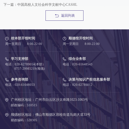
下一篇：中国高校人文社会科学文献中心CASHL
返回列表
校本部开馆时间
顺德馆开馆时间
周一至周日 8:00-22:00
周一至周日 8:00-22:00
学习支持部
综合业务部
电话：020-62789014(本部）
电话：020-61648543
0757-29985219(顺德)
参考咨询部
决策与知识产权信息服务部
电话：020-61648053
电话：020-62789012
广州校区地址：广州市白云区沙太南路1023-1063号
邮政编码：510515
顺德校区地址：佛山市顺德区容桂街道马岗大道33号
邮政编码：528305