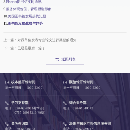
8.
Elsevier图书馆实时通讯
9.
服务体现价值，管理塑造形象
10.
美国图书馆发展趋势汇报
11.
图书馆发展战略与趋势
上一篇：对我单位发表专业论文进行奖励的通知
下一篇：已经是最后一篇了
返回列表
校本部开馆时间
顺德馆开馆时间
周一至周日 8:00-22:00
周一至周日 8:00-22:00
学习支持部
综合业务部
电话：020-62789014(本部）
电话：020-61648543
0757-29985219(顺德)
参考咨询部
决策与知识产权信息服务部
电话：020-61648053
电话：020-62789012