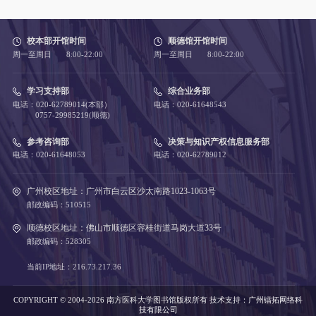
校本部开馆时间
顺德馆开馆时间
周一至周日 8:00-22:00
周一至周日 8:00-22:00
学习支持部
综合业务部
电话：020-62789014(本部）
电话：020-61648543
0757-29985219(顺德)
参考咨询部
决策与知识产权信息服务部
电话：020-61648053
电话：020-62789012
广州校区地址：广州市白云区沙太南路1023-1063号
邮政编码：510515
顺德校区地址：佛山市顺德区容桂街道马岗大道33号
邮政编码：528305
当前IP地址：216.73.217.36
COPYRIGHT © 2004-2026 南方医科大学图书馆版权所有
技术支持：
广州镭拓网络科
技有限公司