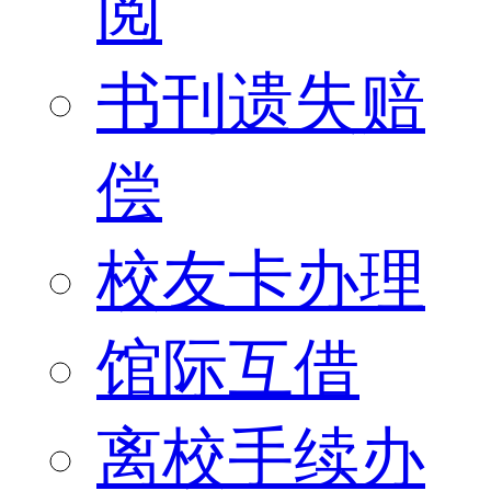
阅
书刊遗失赔
偿
校友卡办理
馆际互借
离校手续办