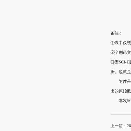
备注：
①表中仅统计
②个别论
③因SCI
据。也就是
附件是20
出的原始数
本次SCI-E收
上一篇：20