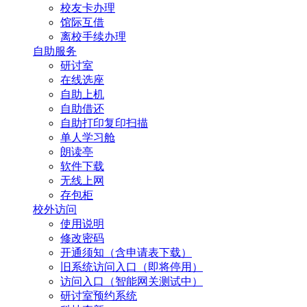
校友卡办理
馆际互借
离校手续办理
自助服务
研讨室
在线选座
自助上机
自助借还
自助打印复印扫描
单人学习舱
朗读亭
软件下载
无线上网
存包柜
校外访问
使用说明
修改密码
开通须知（含申请表下载）
旧系统访问入口（即将停用）
访问入口（智能网关测试中）
研讨室预约系统