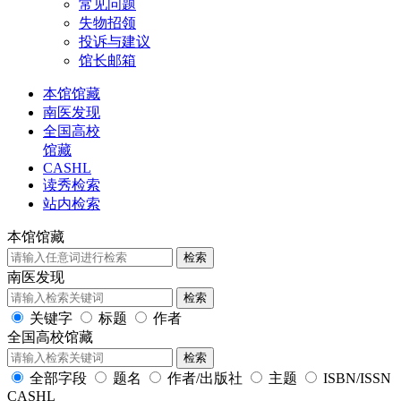
常见问题
失物招领
投诉与建议
馆长邮箱
本馆馆藏
南医发现
全国高校
馆藏
CASHL
读秀检索
站内检索
本馆馆藏
检索
南医发现
检索
关键字
标题
作者
全国高校馆藏
检索
全部字段
题名
作者/出版社
主题
ISBN/ISSN
CASHL