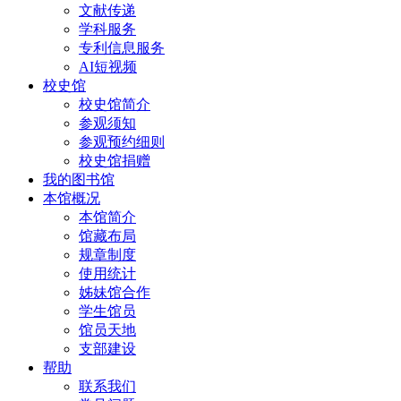
文献传递
学科服务
专利信息服务
AI短视频
校史馆
校史馆简介
参观须知
参观预约细则
校史馆捐赠
我的图书馆
本馆概况
本馆简介
馆藏布局
规章制度
使用统计
姊妹馆合作
学生馆员
馆员天地
支部建设
帮助
联系我们