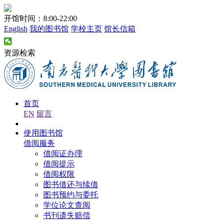
开馆时间：8:00-22:00
English
我的图书馆
学校主页
馆长信箱
资源检索
首页
EN
留言
使用图书馆
借阅服务
借阅证办理
借阅提示
借阅权限
图书借还与续借
图书预约与委托
学位论文查阅
书刊遗失赔偿