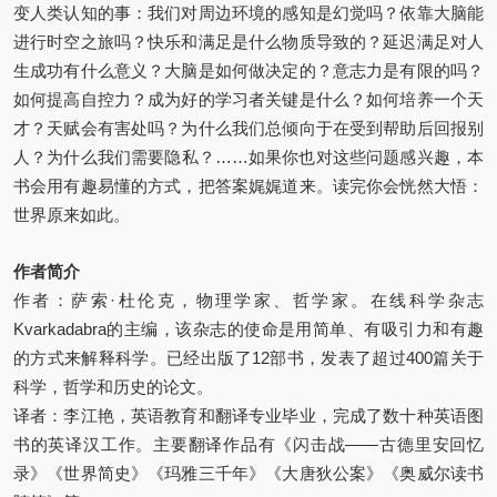
变人类认知的事：我们对周边环境的感知是幻觉吗？依靠大脑能
进行时空之旅吗？快乐和满足是什么物质导致的？延迟满足对人
生成功有什么意义？大脑是如何做决定的？意志力是有限的吗？
如何提高自控力？成为好的学习者关键是什么？如何培养一个天
才？天赋会有害处吗？为什么我们总倾向于在受到帮助后回报别
人？为什么我们需要隐私？……如果你也对这些问题感兴趣，本
书会用有趣易懂的方式，把答案娓娓道来。读完你会恍然大悟：
世界原来如此。
作者简介
作者：萨索·杜伦克，物理学家、哲学家。在线科学杂志
Kvarkadabra的主编，该杂志的使命是用简单、有吸引力和有趣
的方式来解释科学。已经出版了12部书，发表了超过400篇关于
科学，哲学和历史的论文。
译者：李江艳，英语教育和翻译专业毕业，完成了数十种英语图
书的英译汉工作。主要翻译作品有《闪击战——古德里安回忆
录》《世界简史》《玛雅三千年》《大唐狄公案》《奥威尔读书