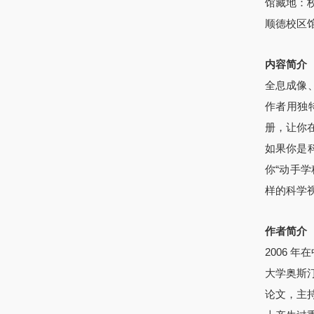
馆藏地：
顺德校区馆
内容简介
全息成像
作者用独
册，让你
如果你是
你“动手
样的科学
作者简介
2006
年在
大学奥斯
论文，主