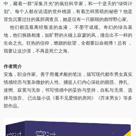
中，藏着一群“采集月光”的疯狂科学家，和一个逆天的“绿饵计
划”。每个人都在说谎的世外桃源，有着怎样黑暗的秘密？他是
背负沉重过往的孤胆调查员，她是仅有一只眼睛的彪悍野心家。
他们都流着离经叛道的血液， 不墨守成规。奇幻的绿岛基
地，他们狭路相逢，如旷野的火碰上寂寥的风，撞击出不一样的
生命之光。狂热的信仰，燃烧的欲望，全都要以命相博！总有 ，
我要让这沙漠，不再是死亡之海。
作者简介
安逸，职业作家。善于用魔术般的笔法，描写现代都市男女真实
情感经历与复杂微妙的人性。捕捉人们内心深处的困惑、挣扎、
迷惘、寂寞与无奈，书写情感中的妥协与坚持，自私与无畏、选
择与放弃。 已出版小说《看不见爱情的房间》《芥末男女》等多
部作品。