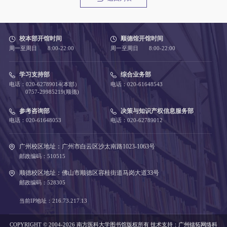
校本部开馆时间
顺德馆开馆时间
周一至周日 8:00-22:00
周一至周日 8:00-22:00
学习支持部
综合业务部
电话：020-62789014(本部）
电话：020-61648543
0757-29985219(顺德)
参考咨询部
决策与知识产权信息服务部
电话：020-61648053
电话：020-62789012
广州校区地址：广州市白云区沙太南路1023-1063号
邮政编码：510515
顺德校区地址：佛山市顺德区容桂街道马岗大道33号
邮政编码：528305
当前IP地址：216.73.217.13
COPYRIGHT © 2004-2026 南方医科大学图书馆版权所有
技术支持：
广州镭拓网络科