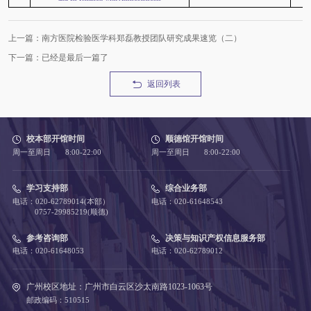
上一篇：南方医院检验医学科郑磊教授团队研究成果速览（二）
下一篇：已经是最后一篇了
返回列表
校本部开馆时间
顺德馆开馆时间
周一至周日 8:00-22:00
周一至周日 8:00-22:00
学习支持部
综合业务部
电话：020-62789014(本部）
电话：020-61648543
0757-29985219(顺德)
参考咨询部
决策与知识产权信息服务部
电话：020-61648053
电话：020-62789012
广州校区地址：广州市白云区沙太南路1023-1063号
邮政编码：510515